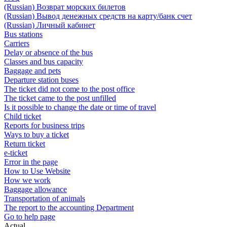
(Russian) Возврат морских билетов
(Russian) Вывод денежных средств на карту/банк счет
(Russian) Личный кабинет
Bus stations
Carriers
Delay or absence of the bus
Classes and bus capacity
Baggage and pets
Departure station buses
The ticket did not come to the post office
The ticket came to the post unfilled
Is it possible to change the date or time of travel
Child ticket
Reports for business trips
Ways to buy a ticket
Return ticket
e-ticket
Error in the page
How to Use Website
How we work
Baggage allowance
Transportation of animals
The report to the accounting Department
Go to help page
Actual