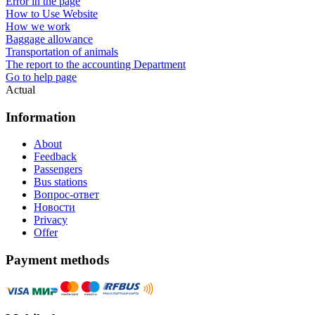
Error in the page
How to Use Website
How we work
Baggage allowance
Transportation of animals
The report to the accounting Department
Go to help page
Actual
Information
About
Feedback
Passengers
Bus stations
Вопрос-ответ
Новости
Privacy
Offer
Payment methods