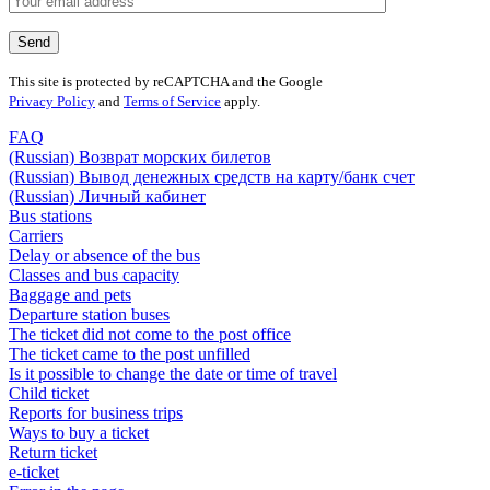
This site is protected by reCAPTCHA and the Google
Privacy Policy
and
Terms of Service
apply.
FAQ
(Russian) Возврат морских билетов
(Russian) Вывод денежных средств на карту/банк счет
(Russian) Личный кабинет
Bus stations
Carriers
Delay or absence of the bus
Classes and bus capacity
Baggage and pets
Departure station buses
The ticket did not come to the post office
The ticket came to the post unfilled
Is it possible to change the date or time of travel
Child ticket
Reports for business trips
Ways to buy a ticket
Return ticket
e-ticket