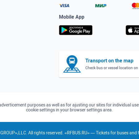
Mobile App
Transport on the map
Check bus or vessel location o
d adverticement purposes as well as for ajusting our sites for individual u
cookie settings in your browser settings area.
GROUP»,LLC. All rights reserved. «RFBUS.RU» — Tickets for buses and fe