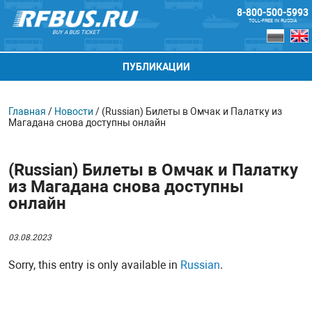
8-800-500-5993
TOLL-FREE IN RUSSIA
BUY A BUS TICKET
ПУБЛИКАЦИИ
Главная
/
Новости
/
(Russian) Билеты в Омчак и Палатку из
Магадана снова доступны онлайн
(Russian) Билеты в Омчак и Палатку
из Магадана снова доступны
онлайн
03.08.2023
Sorry, this entry is only available in
Russian
.