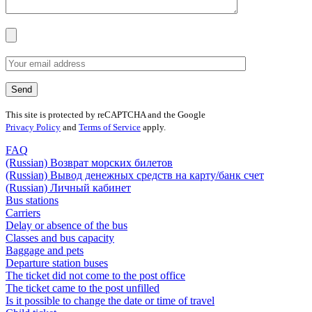
This site is protected by reCAPTCHA and the Google
Privacy Policy
and
Terms of Service
apply.
FAQ
(Russian) Возврат морских билетов
(Russian) Вывод денежных средств на карту/банк счет
(Russian) Личный кабинет
Bus stations
Carriers
Delay or absence of the bus
Classes and bus capacity
Baggage and pets
Departure station buses
The ticket did not come to the post office
The ticket came to the post unfilled
Is it possible to change the date or time of travel