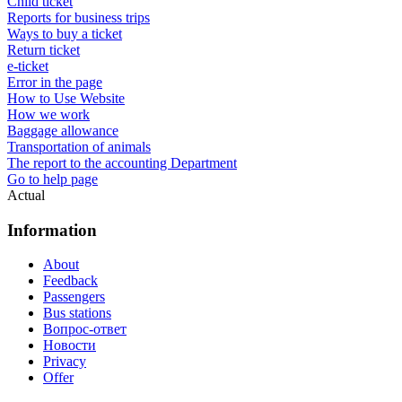
Child ticket
Reports for business trips
Ways to buy a ticket
Return ticket
e-ticket
Error in the page
How to Use Website
How we work
Baggage allowance
Transportation of animals
The report to the accounting Department
Go to help page
Actual
Information
About
Feedback
Passengers
Bus stations
Вопрос-ответ
Новости
Privacy
Offer