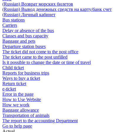
(Russian) Возврат морских билетов
(Russian) Вывод денежных средств на карту/банк счет
(Russian) Личный кабинет
Bus stations
Carriers
Delay or absence of the bus
Classes and bus capacity
Baggage and pets
Departure station buses
The ticket did not come to the post office
The ticket came to the post unfilled
Is it possible to change the date or time of travel
Child ticket
Reports for business trips
Ways to buy a ticket
Return ticket
e-ticket
Error in the page
How to Use Website
How we work
Baggage allowance
Transportation of animals
The report to the accounting Department
Go to help page
Actual