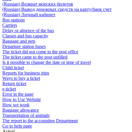
(Russian) Возврат морских билетов
(Russian) Вывод денежных средств на карту/банк счет
(Russian) Личный кабинет
Bus stations
Carriers
Delay or absence of the bus
Classes and bus capacity
Baggage and pets
Departure station buses
The ticket did not come to the post office
The ticket came to the post unfilled
Is it possible to change the date or time of travel
Child ticket
Reports for business trips
Ways to buy a ticket
Return ticket
e-ticket
Error in the page
How to Use Website
How we work
Baggage allowance
Transportation of animals
The report to the accounting Department
Go to help page
Actual