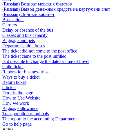
(Russian) Возврат морских билетов
(Russian) Вывод денежных средств на карту/банк счет
(Russian) Личный кабинет
Bus stations
Carriers
Delay or absence of the bus
Classes and bus capacity
Baggage and pets
Departure station buses
The ticket did not come to the post office
The ticket came to the post unfilled
Is it possible to change the date or time of travel
Child ticket
Reports for business trips
Ways to buy a ticket
Return ticket
e-ticket
Error in the page
How to Use Website
How we work
Baggage allowance
Transportation of animals
The report to the accounting Department
Go to help page
Actual