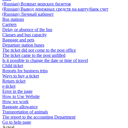
(Russian) Возврат морских билетов
(Russian) Вывод денежных средств на карту/банк счет
(Russian) Личный кабинет
Bus stations
Carriers
Delay or absence of the bus
Classes and bus capacity
Baggage and pets
Departure station buses
The ticket did not come to the post office
The ticket came to the post unfilled
Is it possible to change the date or time of travel
Child ticket
Reports for business trips
Ways to buy a ticket
Return ticket
e-ticket
Error in the page
How to Use Website
How we work
Baggage allowance
Transportation of animals
The report to the accounting Department
Go to help page
Actual