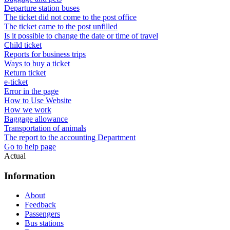
Departure station buses
The ticket did not come to the post office
The ticket came to the post unfilled
Is it possible to change the date or time of travel
Child ticket
Reports for business trips
Ways to buy a ticket
Return ticket
e-ticket
Error in the page
How to Use Website
How we work
Baggage allowance
Transportation of animals
The report to the accounting Department
Go to help page
Actual
Information
About
Feedback
Passengers
Bus stations