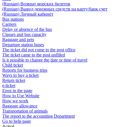
(Russian) Возврат морских билетов
(Russian) Вывод денежных средств на карту/банк счет
(Russian) Личный кабинет
Bus stations
Carriers
Delay or absence of the bus
Classes and bus capacity
Baggage and pets
Departure station buses
The ticket did not come to the post office
The ticket came to the post unfilled
Is it possible to change the date or time of travel
Child ticket
Reports for business trips
Ways to buy a ticket
Return ticket
e-ticket
Error in the page
How to Use Website
How we work
Baggage allowance
Transportation of animals
The report to the accounting Department
Go to help page
Actual