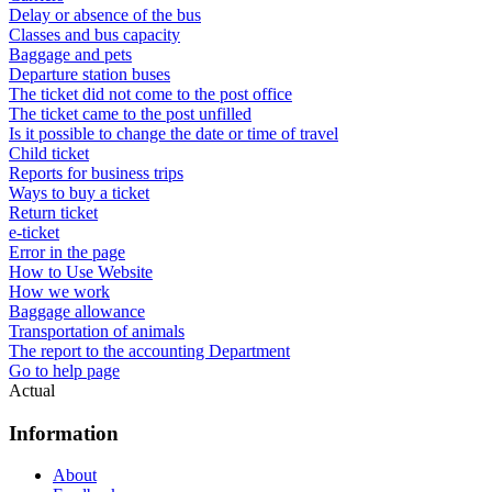
Delay or absence of the bus
Classes and bus capacity
Baggage and pets
Departure station buses
The ticket did not come to the post office
The ticket came to the post unfilled
Is it possible to change the date or time of travel
Child ticket
Reports for business trips
Ways to buy a ticket
Return ticket
e-ticket
Error in the page
How to Use Website
How we work
Baggage allowance
Transportation of animals
The report to the accounting Department
Go to help page
Actual
Information
About