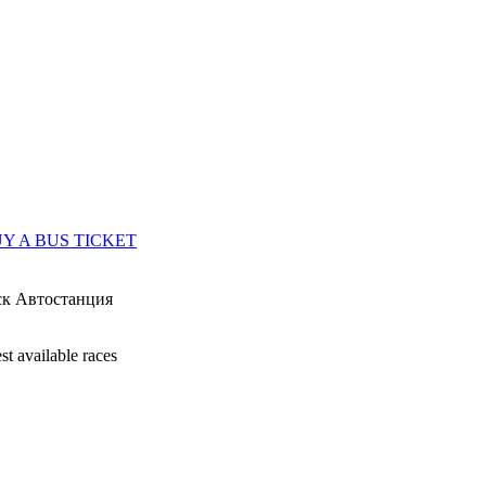
Y A BUS TICKET
ск Автостанция
st available races