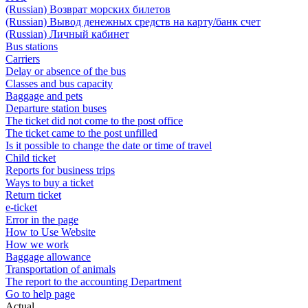
(Russian) Возврат морских билетов
(Russian) Вывод денежных средств на карту/банк счет
(Russian) Личный кабинет
Bus stations
Carriers
Delay or absence of the bus
Classes and bus capacity
Baggage and pets
Departure station buses
The ticket did not come to the post office
The ticket came to the post unfilled
Is it possible to change the date or time of travel
Child ticket
Reports for business trips
Ways to buy a ticket
Return ticket
e-ticket
Error in the page
How to Use Website
How we work
Baggage allowance
Transportation of animals
The report to the accounting Department
Go to help page
Actual