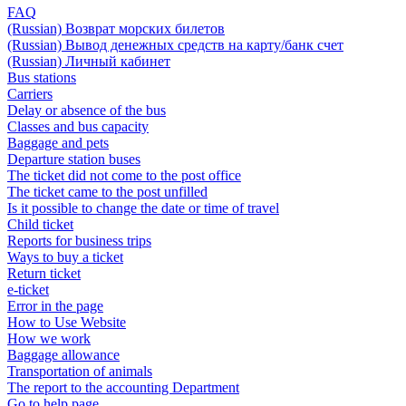
FAQ
(Russian) Возврат морских билетов
(Russian) Вывод денежных средств на карту/банк счет
(Russian) Личный кабинет
Bus stations
Carriers
Delay or absence of the bus
Classes and bus capacity
Baggage and pets
Departure station buses
The ticket did not come to the post office
The ticket came to the post unfilled
Is it possible to change the date or time of travel
Child ticket
Reports for business trips
Ways to buy a ticket
Return ticket
e-ticket
Error in the page
How to Use Website
How we work
Baggage allowance
Transportation of animals
The report to the accounting Department
Go to help page