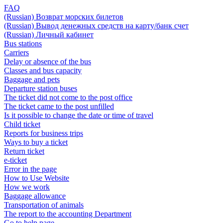
FAQ
(Russian) Возврат морских билетов
(Russian) Вывод денежных средств на карту/банк счет
(Russian) Личный кабинет
Bus stations
Carriers
Delay or absence of the bus
Classes and bus capacity
Baggage and pets
Departure station buses
The ticket did not come to the post office
The ticket came to the post unfilled
Is it possible to change the date or time of travel
Child ticket
Reports for business trips
Ways to buy a ticket
Return ticket
e-ticket
Error in the page
How to Use Website
How we work
Baggage allowance
Transportation of animals
The report to the accounting Department
Go to help page