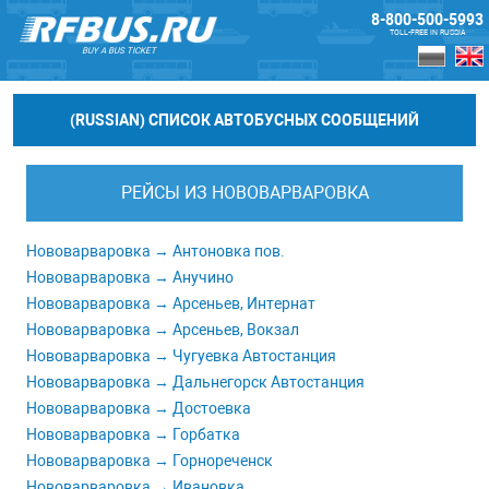
8-800-500-5993
TOLL-FREE IN RUSSIA
BUY A BUS TICKET
(RUSSIAN) СПИСОК АВТОБУСНЫХ СООБЩЕНИЙ
РЕЙСЫ ИЗ НОВОВАРВАРОВКА
Нововарваровка → Антоновка пов.
Нововарваровка → Анучино
Нововарваровка → Арсеньев, Интернат
Нововарваровка → Арсеньев, Вокзал
Нововарваровка → Чугуевка Автостанция
Нововарваровка → Дальнегорск Автостанция
Нововарваровка → Достоевка
Нововарваровка → Горбатка
Нововарваровка → Горнореченск
Нововарваровка → Ивановка