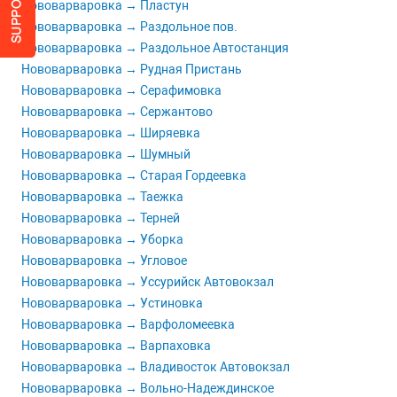
Нововарваровка → Пластун
Нововарваровка → Раздольное пов.
Нововарваровка → Раздольное Автостанция
Нововарваровка → Рудная Пристань
Нововарваровка → Серафимовка
Нововарваровка → Сержантово
Нововарваровка → Ширяевка
Нововарваровка → Шумный
Нововарваровка → Старая Гордеевка
Нововарваровка → Таежка
Нововарваровка → Терней
Нововарваровка → Уборка
Нововарваровка → Угловое
Нововарваровка → Уссурийск Автовокзал
Нововарваровка → Устиновка
Нововарваровка → Варфоломеевка
Нововарваровка → Варпаховка
Нововарваровка → Владивосток Автовокзал
Нововарваровка → Вольно-Надеждинское