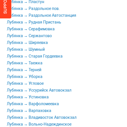
Лубянка → Пластун
Лубянка → Раздольное пов.
Лубянка → Раздольное Автостанция
Лубянка → Рудная Пристань
Лубянка → Серафимовка
Лубянка → Сержантово
Лубянка → Ширяевка
Лубянка → Шумный
Лубянка → Старая Гордеевка
Лубянка → Таежка
Лубянка → Терней
Лубянка → Уборка
Лубянка → Угловое
Лубянка → Уссурийск Автовокзал
Лубянка → Устиновка
Лубянка → Варфоломеевка
Лубянка → Варпаховка
Лубянка → Владивосток Автовокзал
Лубянка → Вольно-Надеждинское