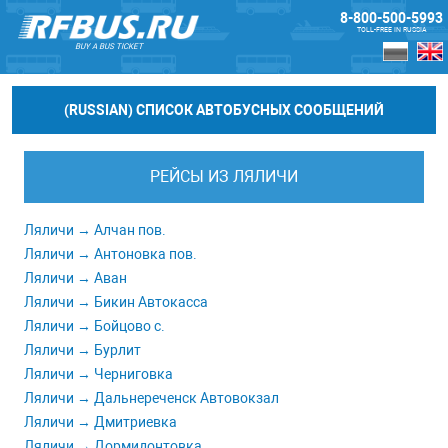
8-800-500-5993
TOLL-FREE IN RUSSIA
BUY A BUS TICKET
(RUSSIAN) СПИСОК АВТОБУСНЫХ СООБЩЕНИЙ
РЕЙСЫ ИЗ ЛЯЛИЧИ
Ляличи → Алчан пов.
Ляличи → Антоновка пов.
Ляличи → Аван
Ляличи → Бикин Автокасса
Ляличи → Бойцово с.
Ляличи → Бурлит
Ляличи → Черниговка
Ляличи → Дальнереченск Автовокзал
Ляличи → Дмитриевка
Ляличи → Дормидонтовка