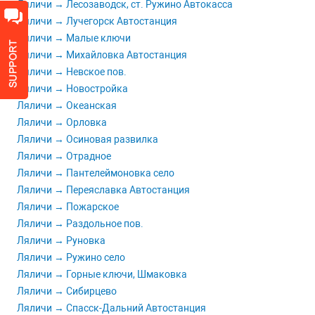
Ляличи → Лесозаводск, ст. Ружино Автокасса
Ляличи → Лучегорск Автостанция
Ляличи → Малые ключи
Ляличи → Михайловка Автостанция
Ляличи → Невское пов.
Ляличи → Новостройкa
Ляличи → Океанская
Ляличи → Орловка
Ляличи → Осиновая развилка
Ляличи → Отрадное
Ляличи → Пантелеймоновка село
Ляличи → Переяславка Автостанция
Ляличи → Пожарское
Ляличи → Раздольное пов.
Ляличи → Руновка
Ляличи → Ружино село
Ляличи → Горные ключи, Шмаковка
Ляличи → Сибирцево
Ляличи → Спасск-Дальний Автостанция