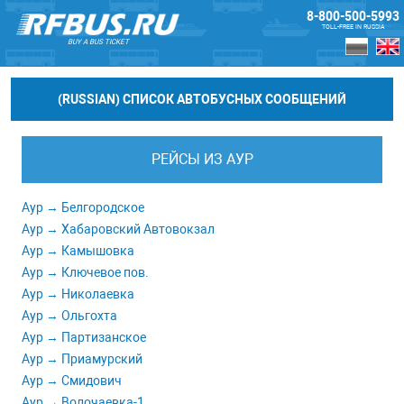
8-800-500-5993
TOLL-FREE IN RUSSIA
BUY A BUS TICKET
(RUSSIAN) СПИСОК АВТОБУСНЫХ СООБЩЕНИЙ
РЕЙСЫ ИЗ АУР
Аур → Белгородское
Аур → Хабаровский Автовокзал
Аур → Камышовка
Аур → Ключевое пов.
Аур → Николаевка
Аур → Ольгохта
Аур → Партизанское
Аур → Приамурский
Аур → Смидович
Аур → Волочаевка-1