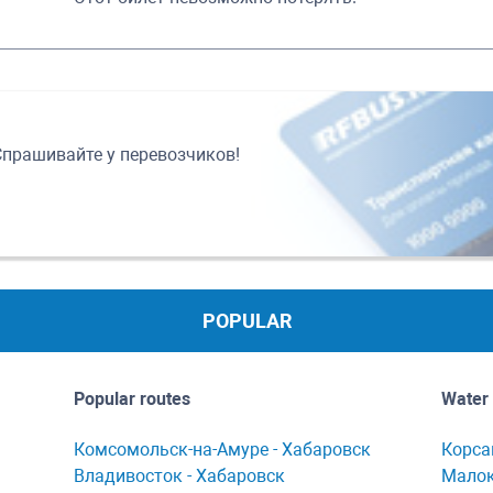
Спрашивайте у перевозчиков!
POPULAR
Popular routes
Water 
Комсомольск-нa-Амуре - Хaбaровск
Корсa
Владивосток - Хабаровск
Мaлок