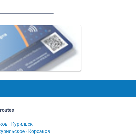
routes
ков - Курильск
урильское - Корсaков