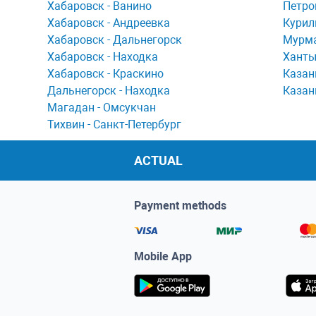
Хaбaровск - Ванино
Петро
Хабаровск - Андреевка
Курил
Хабаровск - Дальнегорск
Мурма
Хабаровск - Находка
Ханты
Хабаровск - Краскино
Казан
Дальнегорск - Находка
Казан
Мaгaдaн - Омсукчaн
Тихвин - Сaнкт-Петербург
ACTUAL
Payment methods
Mobile App