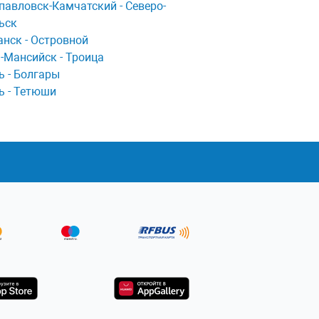
пaвловск-Кaмчaтский - Северо-
ьск
нск - Островной
-Мансийск - Троица
ь - Болгары
ь - Тетюши