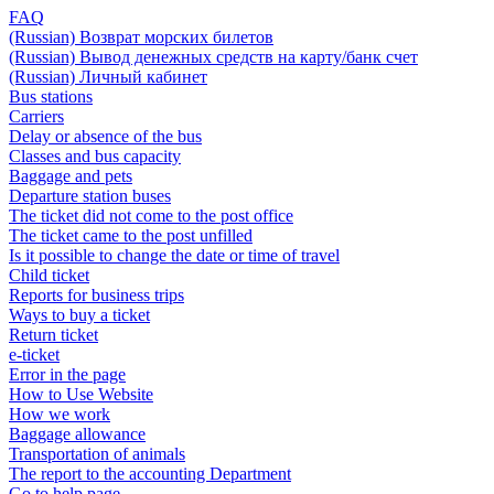
FAQ
(Russian) Возврат морских билетов
(Russian) Вывод денежных средств на карту/банк счет
(Russian) Личный кабинет
Bus stations
Carriers
Delay or absence of the bus
Classes and bus capacity
Baggage and pets
Departure station buses
The ticket did not come to the post office
The ticket came to the post unfilled
Is it possible to change the date or time of travel
Child ticket
Reports for business trips
Ways to buy a ticket
Return ticket
e-ticket
Error in the page
How to Use Website
How we work
Baggage allowance
Transportation of animals
The report to the accounting Department
Go to help page