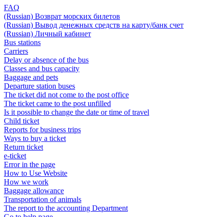
FAQ
(Russian) Возврат морских билетов
(Russian) Вывод денежных средств на карту/банк счет
(Russian) Личный кабинет
Bus stations
Carriers
Delay or absence of the bus
Classes and bus capacity
Baggage and pets
Departure station buses
The ticket did not come to the post office
The ticket came to the post unfilled
Is it possible to change the date or time of travel
Child ticket
Reports for business trips
Ways to buy a ticket
Return ticket
e-ticket
Error in the page
How to Use Website
How we work
Baggage allowance
Transportation of animals
The report to the accounting Department
Go to help page