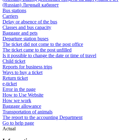
(Russian) Личный кабинет
Bus stations
Carriers
Delay or absence of the bus
Classes and bus capacity
Baggage and pets
Departure station buses
The ticket did not come to the post office
The ticket came to the post unfilled
Is it possible to change the date or time of travel
Child ticket
Reports for business trips
Ways to buy a ticket
Return ticket
e-ticket
Error in the page
How to Use Website
How we work
Baggage allowance
Transportation of animals
The report to the accounting Department
Go to help page
Actual