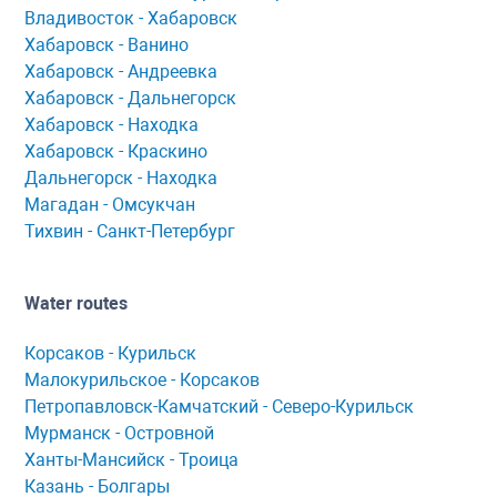
Владивосток - Хабаровск
Хaбaровск - Ванино
Хабаровск - Андреевка
Хабаровск - Дальнегорск
Хабаровск - Находка
Хабаровск - Краскино
Дальнегорск - Находка
Мaгaдaн - Омсукчaн
Тихвин - Сaнкт-Петербург
Water routes
Корсaков - Курильск
Мaлокурильское - Корсaков
Петропaвловск-Кaмчaтский - Северо-Курильск
Мурманск - Островной
Ханты-Мансийск - Троица
Казань - Болгары