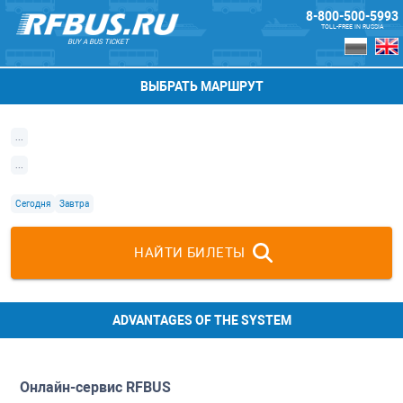
8-800-500-5993
TOLL-FREE IN RUSSIA
BUY A BUS TICKET
ВЫБРАТЬ МАРШРУТ
...
...
Сегодня
Завтра
НАЙТИ БИЛЕТЫ
ADVANTAGES OF THE SYSTEM
Онлайн-сервис
RFBUS