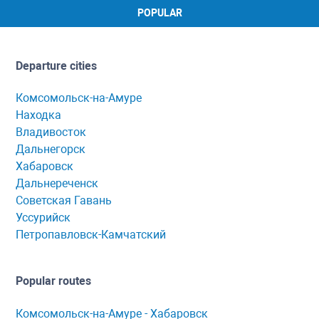
POPULAR
Departure cities
Комсомольск-на-Амуре
Находка
Владивосток
Дальнегорск
Хабаровск
Дальнереченск
Советская Гавань
Уссурийск
Петропавловск-Камчатский
Popular routes
Комсомольск-нa-Амуре - Хaбaровск