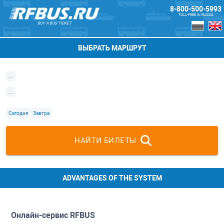
8-800-500-5993
TOLL-FREE IN RUSSIA
BUY A BUS TICKET
ВЫБРАТЬ МАРШРУТ
...
...
Сегодня
Завтра
НАЙТИ БИЛЕТЫ
ADVANTAGES OF THE SYSTEM
Онлайн-сервис
RFBUS