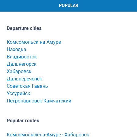
POPULAR
Departure cities
Комсомольск-на-Амуре
Находка
Владивосток
Дальнегорск
Хабаровск
Дальнереченск
Советская Гавань
Уссурийск
Петропавловск-Камчатский
Popular routes
Комсомольск-нa-Амуре - Хaбaровск