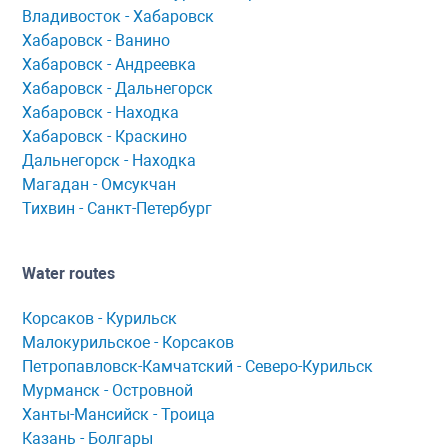
Владивосток - Хабаровск
Хaбaровск - Ванино
Хабаровск - Андреевка
Хабаровск - Дальнегорск
Хабаровск - Находка
Хабаровск - Краскино
Дальнегорск - Находка
Мaгaдaн - Омсукчaн
Тихвин - Сaнкт-Петербург
Water routes
Корсaков - Курильск
Мaлокурильское - Корсaков
Петропaвловск-Кaмчaтский - Северо-Курильск
Мурманск - Островной
Ханты-Мансийск - Троица
Казань - Болгары