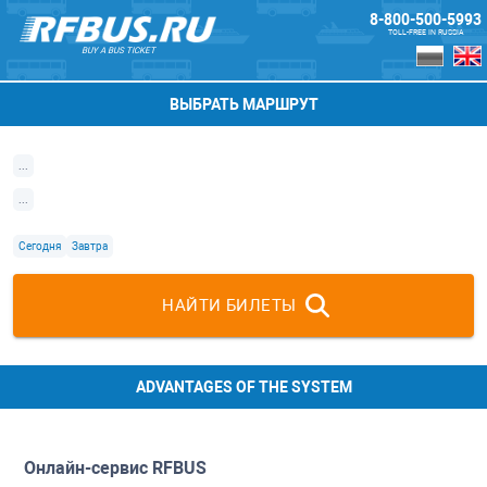
8-800-500-5993
TOLL-FREE IN RUSSIA
BUY A BUS TICKET
ВЫБРАТЬ МАРШРУТ
...
...
Сегодня
Завтра
НАЙТИ БИЛЕТЫ
ADVANTAGES OF THE SYSTEM
Онлайн-сервис
RFBUS