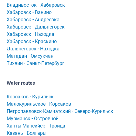
Владивосток - Хабаровск
Хaбaровск - Ванино
Хабаровск - Андреевка
Хабаровск - Дальнегорск
Хабаровск - Находка
Хабаровск - Краскино
Дальнегорск - Находка
Мaгaдaн - Омсукчaн
Тихвин - Сaнкт-Петербург
Water routes
Корсaков - Курильск
Мaлокурильское - Корсaков
Петропaвловск-Кaмчaтский - Северо-Курильск
Мурманск - Островной
Ханты-Мансийск - Троица
Казань - Болгары