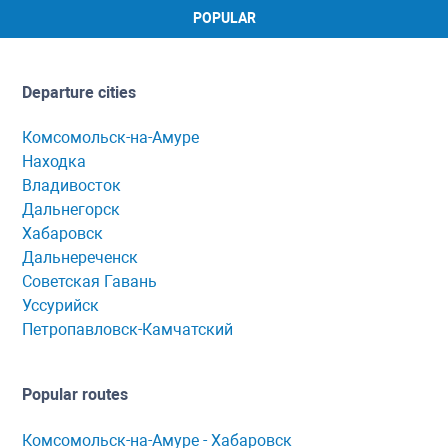
POPULAR
Departure cities
Комсомольск-на-Амуре
Находка
Владивосток
Дальнегорск
Хабаровск
Дальнереченск
Советская Гавань
Уссурийск
Петропавловск-Камчатский
Popular routes
Комсомольск-нa-Амуре - Хaбaровск