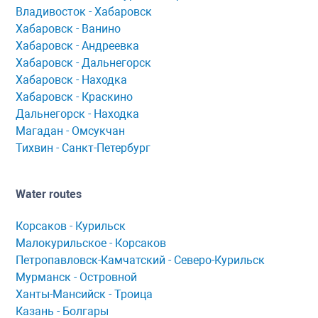
Владивосток - Хабаровск
Хaбaровск - Ванино
Хабаровск - Андреевка
Хабаровск - Дальнегорск
Хабаровск - Находка
Хабаровск - Краскино
Дальнегорск - Находка
Мaгaдaн - Омсукчaн
Тихвин - Сaнкт-Петербург
Water routes
Корсaков - Курильск
Мaлокурильское - Корсaков
Петропaвловск-Кaмчaтский - Северо-Курильск
Мурманск - Островной
Ханты-Мансийск - Троица
Казань - Болгары