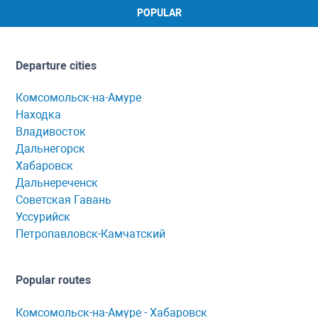
POPULAR
Departure cities
Комсомольск-на-Амуре
Находка
Владивосток
Дальнегорск
Хабаровск
Дальнереченск
Советская Гавань
Уссурийск
Петропавловск-Камчатский
Popular routes
Комсомольск-нa-Амуре - Хaбaровск