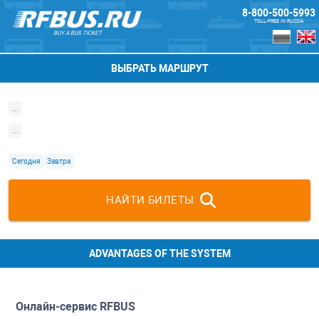
8-800-500-5993
TOLL-FREE IN RUSSIA
BUY A BUS TICKET
ВЫБРАТЬ МАРШРУТ
...
...
Сегодня
Завтра
НАЙТИ БИЛЕТЫ
ADVANTAGES OF THE SYSTEM
Онлайн-сервис
RFBUS