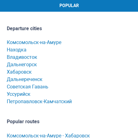
POPULAR
Departure cities
Комсомольск-на-Амуре
Находка
Владивосток
Дальнегорск
Хабаровск
Дальнереченск
Советская Гавань
Уссурийск
Петропавловск-Камчатский
Popular routes
Комсомольск-нa-Амуре - Хaбaровск