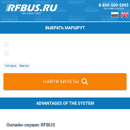
8-800-500-5993
TOLL-FREE IN RUSSIA
BUY A BUS TICKET
ВЫБРАТЬ МАРШРУТ
...
...
Сегодня
Завтра
НАЙТИ БИЛЕТЫ
ADVANTAGES OF THE SYSTEM
Онлайн-сервис
RFBUS