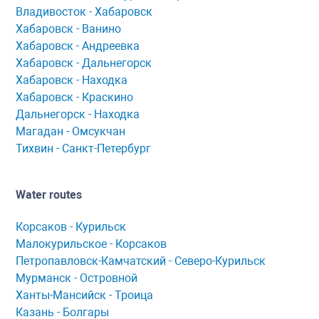
Владивосток - Хабаровск
Хaбaровск - Ванино
Хабаровск - Андреевка
Хабаровск - Дальнегорск
Хабаровск - Находка
Хабаровск - Краскино
Дальнегорск - Находка
Мaгaдaн - Омсукчaн
Тихвин - Сaнкт-Петербург
Water routes
Корсaков - Курильск
Мaлокурильское - Корсaков
Петропaвловск-Кaмчaтский - Северо-Курильск
Мурманск - Островной
Ханты-Мансийск - Троица
Казань - Болгары