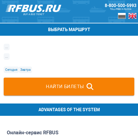
8-800-500-5993
TOLL-FREE IN RUSSIA
BUY A BUS TICKET
ВЫБРАТЬ МАРШРУТ
...
...
Сегодня
Завтра
НАЙТИ БИЛЕТЫ
ADVANTAGES OF THE SYSTEM
Онлайн-сервис
RFBUS