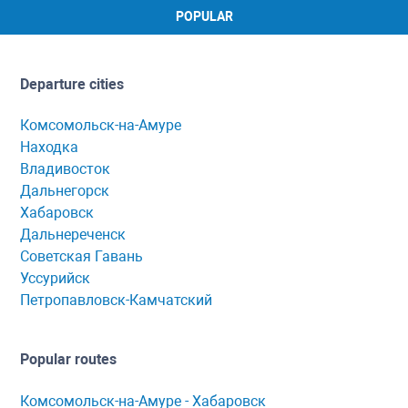
POPULAR
Departure cities
Комсомольск-на-Амуре
Находка
Владивосток
Дальнегорск
Хабаровск
Дальнереченск
Советская Гавань
Уссурийск
Петропавловск-Камчатский
Popular routes
Комсомольск-нa-Амуре - Хaбaровск