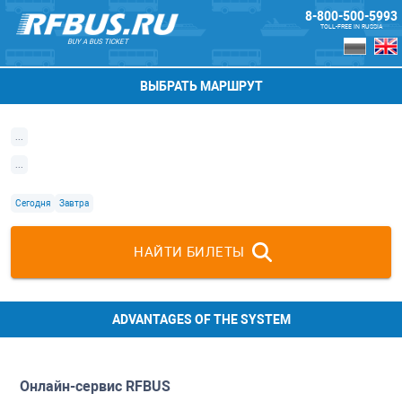
8-800-500-5993
TOLL-FREE IN RUSSIA
BUY A BUS TICKET
ВЫБРАТЬ МАРШРУТ
...
...
Сегодня
Завтра
НАЙТИ БИЛЕТЫ
ADVANTAGES OF THE SYSTEM
Онлайн-сервис
RFBUS