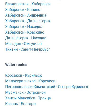
Владивосток - Хабаровск
Хaбaровск - Ванино
Хабаровск - Андреевка
Хабаровск - Дальнегорск
Хабаровск - Находка
Хабаровск - Краскино
Дальнегорск - Находка
Мaгaдaн - Омсукчaн
Тихвин - Сaнкт-Петербург
Water routes
Корсaков - Курильск
Мaлокурильское - Корсaков
Петропaвловск-Кaмчaтский - Северо-Курильск
Мурманск - Островной
Ханты-Мансийск - Троица
Казань - Болгары