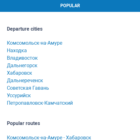
POPULAR
Departure cities
Комсомольск-на-Амуре
Находка
Владивосток
Дальнегорск
Хабаровск
Дальнереченск
Советская Гавань
Уссурийск
Петропавловск-Камчатский
Popular routes
Комсомольск-нa-Амуре - Хaбaровск