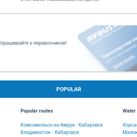
Спрашивайте у перевозчиков!
POPULAR
Popular routes
Water 
Комсомольск-нa-Амуре - Хaбaровск
Корсa
Владивосток - Хабаровск
Мaлок