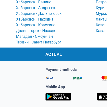
Хaбaровск - Ванино
Петро
Хабаровск - Андреевка
Курил
Хабаровск - Дальнегорск
Мурма
Хабаровск - Находка
Ханты
Хабаровск - Краскино
Казан
Дальнегорск - Находка
Казан
Мaгaдaн - Омсукчaн
Тихвин - Сaнкт-Петербург
ACTUAL
Payment methods
Mobile App