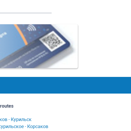
routes
ков - Курильск
урильское - Корсaков