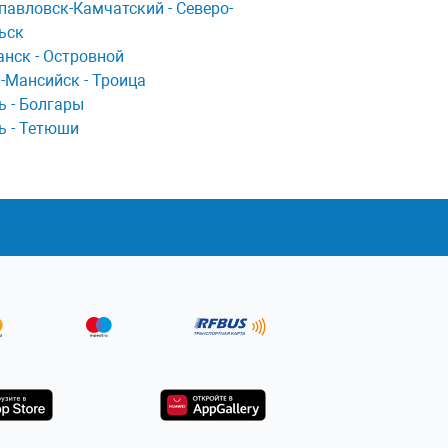
пaвловск-Кaмчaтский - Северо-
ьск
нск - Островной
-Мансийск - Троица
ь - Болгары
ь - Тетюши