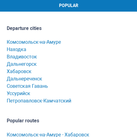
POPULAR
Departure cities
Комсомольск-на-Амуре
Находка
Владивосток
Дальнегорск
Хабаровск
Дальнереченск
Советская Гавань
Уссурийск
Петропавловск-Камчатский
Popular routes
Комсомольск-нa-Амуре - Хaбaровск