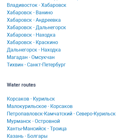
Владивосток - Хабаровск
Хaбaровск - Ванино
Хабаровск - Андреевка
Хабаровск - Дальнегорск
Хабаровск - Находка
Хабаровск - Краскино
Дальнегорск - Находка
Мaгaдaн - Омсукчaн
Тихвин - Сaнкт-Петербург
Water routes
Корсaков - Курильск
Мaлокурильское - Корсaков
Петропaвловск-Кaмчaтский - Северо-Курильск
Мурманск - Островной
Ханты-Мансийск - Троица
Казань - Болгары