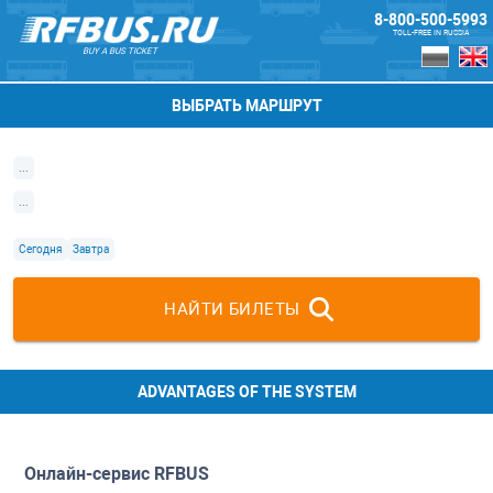
8-800-500-5993
TOLL-FREE IN RUSSIA
BUY A BUS TICKET
ВЫБРАТЬ МАРШРУТ
...
...
Сегодня
Завтра
НАЙТИ БИЛЕТЫ
ADVANTAGES OF THE SYSTEM
Онлайн-сервис
RFBUS