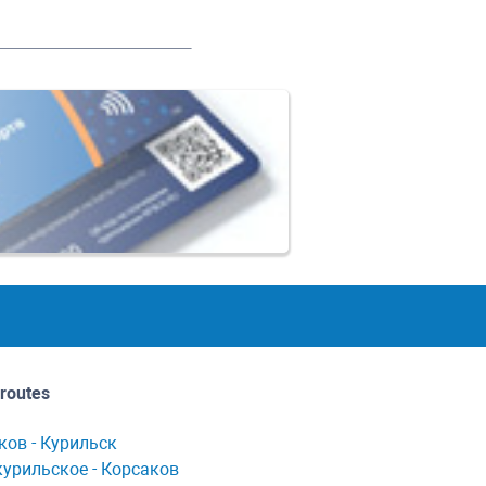
routes
ков - Курильск
урильское - Корсaков