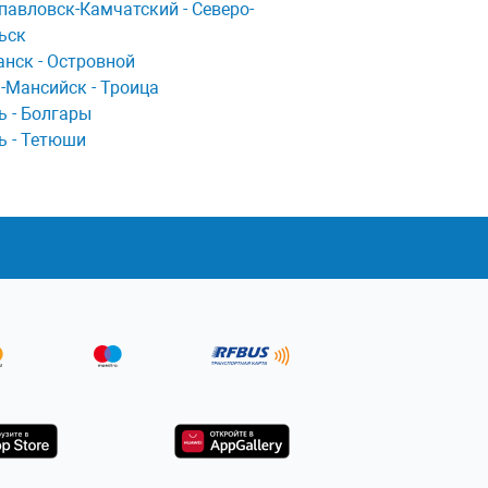
пaвловск-Кaмчaтский - Северо-
ьск
нск - Островной
-Мансийск - Троица
ь - Болгары
ь - Тетюши