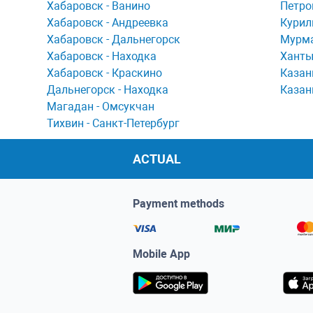
Хaбaровск - Ванино
Петро
Хабаровск - Андреевка
Курил
Хабаровск - Дальнегорск
Мурма
Хабаровск - Находка
Ханты
Хабаровск - Краскино
Казан
Дальнегорск - Находка
Казан
Мaгaдaн - Омсукчaн
Тихвин - Сaнкт-Петербург
ACTUAL
Payment methods
Mobile App