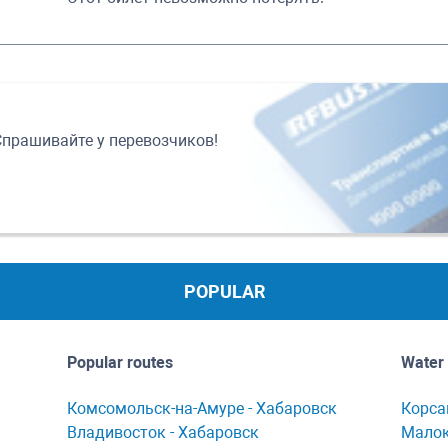
Спрашивайте у перевозчиков!
POPULAR
Popular routes
Water 
Комсомольск-нa-Амуре - Хaбaровск
Корсa
Владивосток - Хабаровск
Мaлок