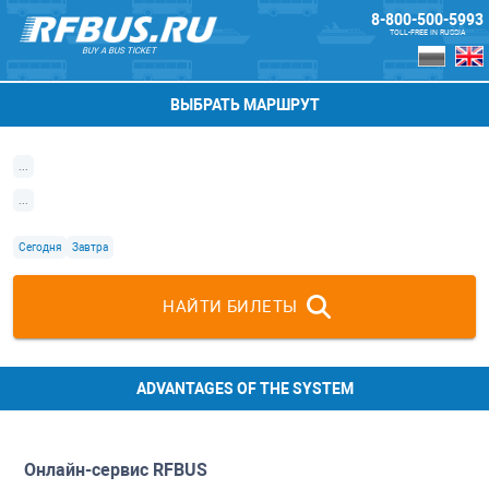
8-800-500-5993
TOLL-FREE IN RUSSIA
BUY A BUS TICKET
ВЫБРАТЬ МАРШРУТ
...
...
Сегодня
Завтра
НАЙТИ БИЛЕТЫ
ADVANTAGES OF THE SYSTEM
Онлайн-сервис
RFBUS