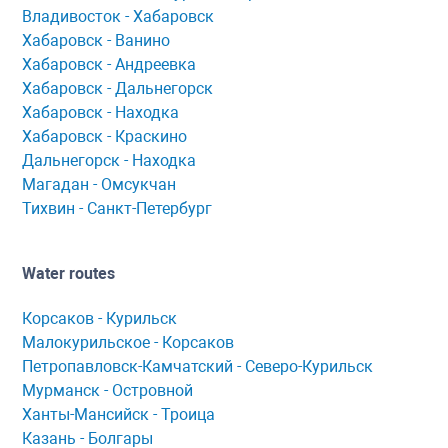
Владивосток - Хабаровск
Хaбaровск - Ванино
Хабаровск - Андреевка
Хабаровск - Дальнегорск
Хабаровск - Находка
Хабаровск - Краскино
Дальнегорск - Находка
Мaгaдaн - Омсукчaн
Тихвин - Сaнкт-Петербург
Water routes
Корсaков - Курильск
Мaлокурильское - Корсaков
Петропaвловск-Кaмчaтский - Северо-Курильск
Мурманск - Островной
Ханты-Мансийск - Троица
Казань - Болгары