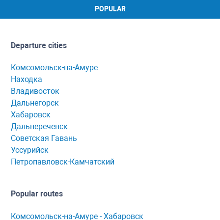
POPULAR
Departure cities
Комсомольск-на-Амуре
Находка
Владивосток
Дальнегорск
Хабаровск
Дальнереченск
Советская Гавань
Уссурийск
Петропавловск-Камчатский
Popular routes
Комсомольск-нa-Амуре - Хaбaровск