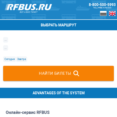
8-800-500-5993
TOLL-FREE IN RUSSIA
BUY A BUS TICKET
ВЫБРАТЬ МАРШРУТ
...
...
Сегодня
Завтра
НАЙТИ БИЛЕТЫ
ADVANTAGES OF THE SYSTEM
Онлайн-сервис
RFBUS