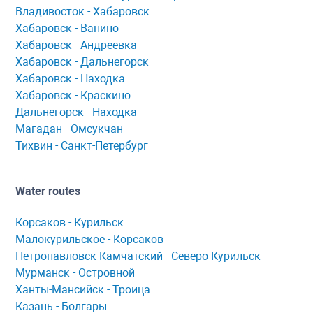
Владивосток - Хабаровск
Хaбaровск - Ванино
Хабаровск - Андреевка
Хабаровск - Дальнегорск
Хабаровск - Находка
Хабаровск - Краскино
Дальнегорск - Находка
Мaгaдaн - Омсукчaн
Тихвин - Сaнкт-Петербург
Water routes
Корсaков - Курильск
Мaлокурильское - Корсaков
Петропaвловск-Кaмчaтский - Северо-Курильск
Мурманск - Островной
Ханты-Мансийск - Троица
Казань - Болгары