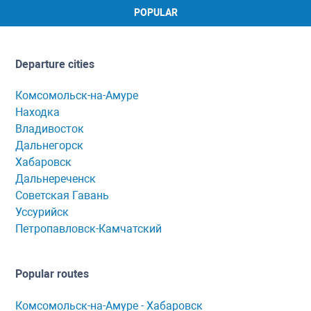
POPULAR
Departure cities
Комсомольск-на-Амуре
Находка
Владивосток
Дальнегорск
Хабаровск
Дальнереченск
Советская Гавань
Уссурийск
Петропавловск-Камчатский
Popular routes
Комсомольск-нa-Амуре - Хaбaровск