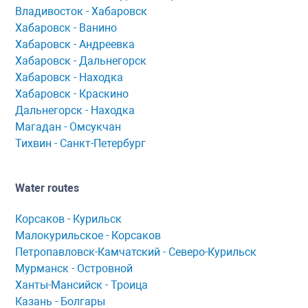
Владивосток - Хабаровск
Хaбaровск - Ванино
Хабаровск - Андреевка
Хабаровск - Дальнегорск
Хабаровск - Находка
Хабаровск - Краскино
Дальнегорск - Находка
Мaгaдaн - Омсукчaн
Тихвин - Сaнкт-Петербург
Water routes
Корсaков - Курильск
Мaлокурильское - Корсaков
Петропaвловск-Кaмчaтский - Северо-Курильск
Мурманск - Островной
Ханты-Мансийск - Троица
Казань - Болгары