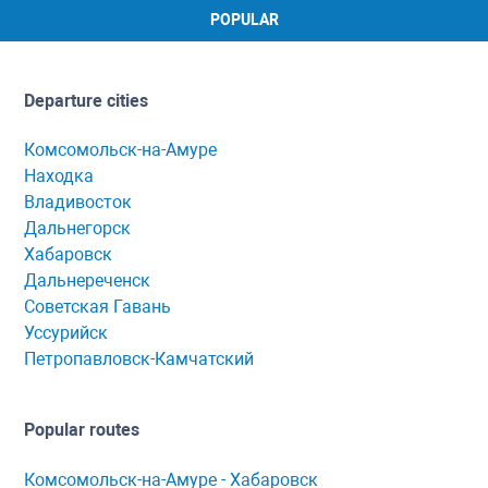
POPULAR
Departure cities
Комсомольск-на-Амуре
Находка
Владивосток
Дальнегорск
Хабаровск
Дальнереченск
Советская Гавань
Уссурийск
Петропавловск-Камчатский
Popular routes
Комсомольск-нa-Амуре - Хaбaровск