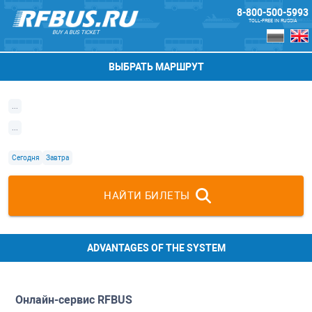
8-800-500-5993
TOLL-FREE IN RUSSIA
BUY A BUS TICKET
ВЫБРАТЬ МАРШРУТ
...
...
Сегодня
Завтра
НАЙТИ БИЛЕТЫ
ADVANTAGES OF THE SYSTEM
Онлайн-сервис
RFBUS