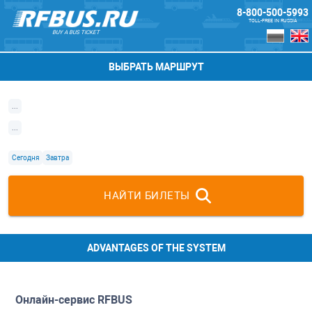
8-800-500-5993
TOLL-FREE IN RUSSIA
BUY A BUS TICKET
ВЫБРАТЬ МАРШРУТ
...
...
Сегодня
Завтра
НАЙТИ БИЛЕТЫ
ADVANTAGES OF THE SYSTEM
Онлайн-сервис
RFBUS