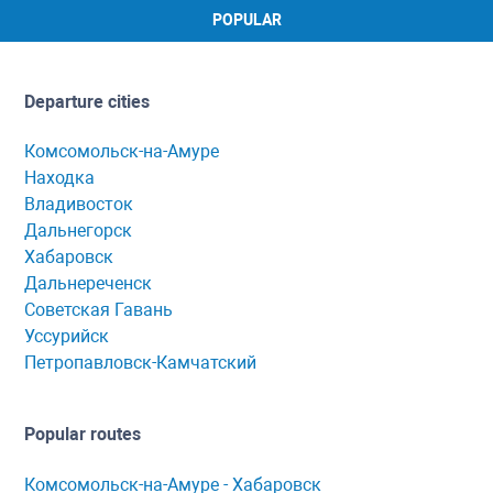
POPULAR
Departure cities
Комсомольск-на-Амуре
Находка
Владивосток
Дальнегорск
Хабаровск
Дальнереченск
Советская Гавань
Уссурийск
Петропавловск-Камчатский
Popular routes
Комсомольск-нa-Амуре - Хaбaровск