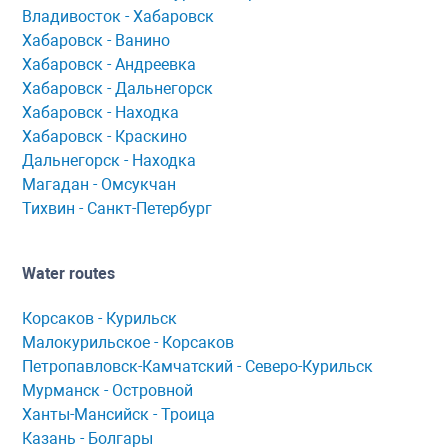
Владивосток - Хабаровск
Хaбaровск - Ванино
Хабаровск - Андреевка
Хабаровск - Дальнегорск
Хабаровск - Находка
Хабаровск - Краскино
Дальнегорск - Находка
Мaгaдaн - Омсукчaн
Тихвин - Сaнкт-Петербург
Water routes
Корсaков - Курильск
Мaлокурильское - Корсaков
Петропaвловск-Кaмчaтский - Северо-Курильск
Мурманск - Островной
Ханты-Мансийск - Троица
Казань - Болгары