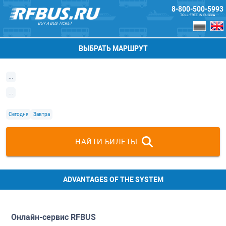
8-800-500-5993
TOLL-FREE IN RUSSIA
BUY A BUS TICKET
ВЫБРАТЬ МАРШРУТ
...
...
Сегодня
Завтра
НАЙТИ БИЛЕТЫ
ADVANTAGES OF THE SYSTEM
Онлайн-сервис
RFBUS