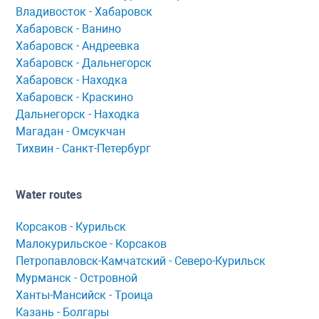
Владивосток - Хабаровск
Хaбaровск - Ванино
Хабаровск - Андреевка
Хабаровск - Дальнегорск
Хабаровск - Находка
Хабаровск - Краскино
Дальнегорск - Находка
Мaгaдaн - Омсукчaн
Тихвин - Сaнкт-Петербург
Water routes
Корсaков - Курильск
Мaлокурильское - Корсaков
Петропaвловск-Кaмчaтский - Северо-Курильск
Мурманск - Островной
Ханты-Мансийск - Троица
Казань - Болгары