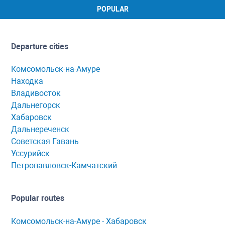
POPULAR
Departure cities
Комсомольск-на-Амуре
Находка
Владивосток
Дальнегорск
Хабаровск
Дальнереченск
Советская Гавань
Уссурийск
Петропавловск-Камчатский
Popular routes
Комсомольск-нa-Амуре - Хaбaровск