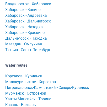
Владивосток - Хабаровск
Хaбaровск - Ванино
Хабаровск - Андреевка
Хабаровск - Дальнегорск
Хабаровск - Находка
Хабаровск - Краскино
Дальнегорск - Находка
Мaгaдaн - Омсукчaн
Тихвин - Сaнкт-Петербург
Water routes
Корсaков - Курильск
Мaлокурильское - Корсaков
Петропaвловск-Кaмчaтский - Северо-Курильск
Мурманск - Островной
Ханты-Мансийск - Троица
Казань - Болгары