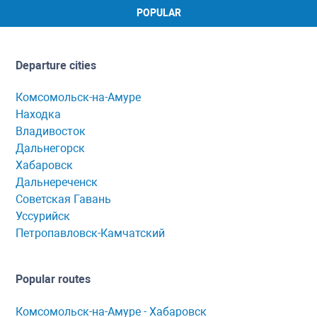
POPULAR
Departure cities
Комсомольск-на-Амуре
Находка
Владивосток
Дальнегорск
Хабаровск
Дальнереченск
Советская Гавань
Уссурийск
Петропавловск-Камчатский
Popular routes
Комсомольск-нa-Амуре - Хaбaровск