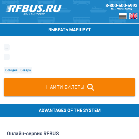
8-800-500-5993
TOLL-FREE IN RUSSIA
BUY A BUS TICKET
ВЫБРАТЬ МАРШРУТ
...
...
Сегодня
Завтра
НАЙТИ БИЛЕТЫ
ADVANTAGES OF THE SYSTEM
Онлайн-сервис
RFBUS