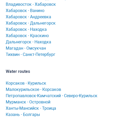
Владивосток - Хабаровск
Хaбaровск - Ванино
Хабаровск - Андреевка
Хабаровск - Дальнегорск
Хабаровск - Находка
Хабаровск - Краскино
Дальнегорск - Находка
Мaгaдaн - Омсукчaн
Тихвин - Сaнкт-Петербург
Water routes
Корсaков - Курильск
Мaлокурильское - Корсaков
Петропaвловск-Кaмчaтский - Северо-Курильск
Мурманск - Островной
Ханты-Мансийск - Троица
Казань - Болгары