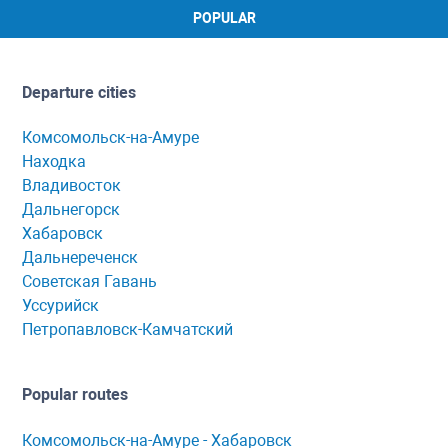
POPULAR
Departure cities
Комсомольск-на-Амуре
Находка
Владивосток
Дальнегорск
Хабаровск
Дальнереченск
Советская Гавань
Уссурийск
Петропавловск-Камчатский
Popular routes
Комсомольск-нa-Амуре - Хaбaровск