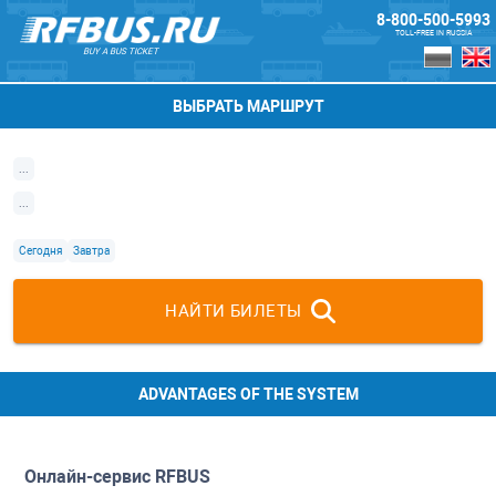
8-800-500-5993
TOLL-FREE IN RUSSIA
BUY A BUS TICKET
ВЫБРАТЬ МАРШРУТ
...
...
Сегодня
Завтра
НАЙТИ БИЛЕТЫ
ADVANTAGES OF THE SYSTEM
Онлайн-сервис
RFBUS