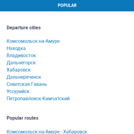
POPULAR
Departure cities
Комсомольск-на-Амуре
Находка
Владивосток
Дальнегорск
Хабаровск
Дальнереченск
Советская Гавань
Уссурийск
Петропавловск-Камчатский
Popular routes
Комсомольск-нa-Амуре - Хaбaровск