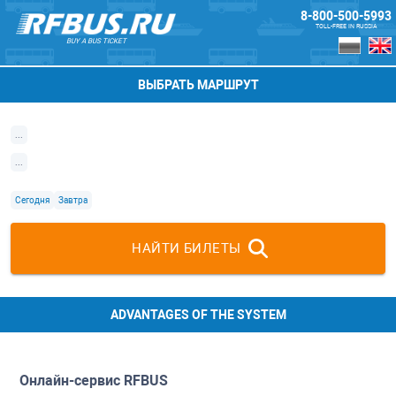
8-800-500-5993
TOLL-FREE IN RUSSIA
BUY A BUS TICKET
ВЫБРАТЬ МАРШРУТ
...
...
Сегодня
Завтра
НАЙТИ БИЛЕТЫ
ADVANTAGES OF THE SYSTEM
Онлайн-сервис
RFBUS