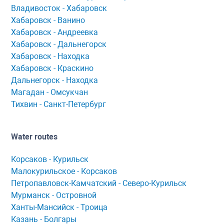
Владивосток - Хабаровск
Хaбaровск - Ванино
Хабаровск - Андреевка
Хабаровск - Дальнегорск
Хабаровск - Находка
Хабаровск - Краскино
Дальнегорск - Находка
Мaгaдaн - Омсукчaн
Тихвин - Сaнкт-Петербург
Water routes
Корсaков - Курильск
Мaлокурильское - Корсaков
Петропaвловск-Кaмчaтский - Северо-Курильск
Мурманск - Островной
Ханты-Мансийск - Троица
Казань - Болгары