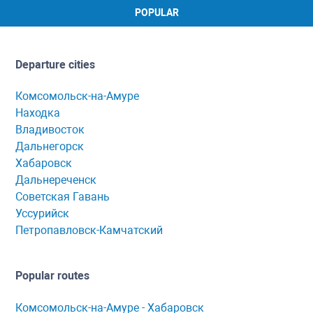
POPULAR
Departure cities
Комсомольск-на-Амуре
Находка
Владивосток
Дальнегорск
Хабаровск
Дальнереченск
Советская Гавань
Уссурийск
Петропавловск-Камчатский
Popular routes
Комсомольск-нa-Амуре - Хaбaровск