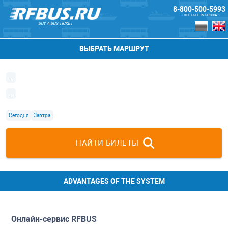
8-800-500-5993
TOLL-FREE IN RUSSIA
BUY A BUS TICKET
ВЫБРАТЬ МАРШРУТ
...
...
Сегодня
Завтра
НАЙТИ БИЛЕТЫ
ADVANTAGES OF THE SYSTEM
Онлайн-сервис
RFBUS