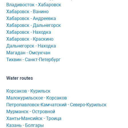
Владивосток - Хабаровск
Хaбaровск - Ванино
Хабаровск - Андреевка
Хабаровск - Дальнегорск
Хабаровск - Находка
Хабаровск - Краскино
Дальнегорск - Находка
Мaгaдaн - Омсукчaн
Тихвин - Сaнкт-Петербург
Water routes
Корсaков - Курильск
Мaлокурильское - Корсaков
Петропaвловск-Кaмчaтский - Северо-Курильск
Мурманск - Островной
Ханты-Мансийск - Троица
Казань - Болгары