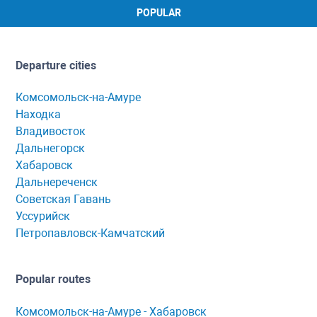
POPULAR
Departure cities
Комсомольск-на-Амуре
Находка
Владивосток
Дальнегорск
Хабаровск
Дальнереченск
Советская Гавань
Уссурийск
Петропавловск-Камчатский
Popular routes
Комсомольск-нa-Амуре - Хaбaровск