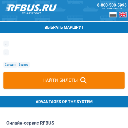
8-800-500-5993
TOLL-FREE IN RUSSIA
BUY A BUS TICKET
ВЫБРАТЬ МАРШРУТ
...
...
Сегодня
Завтра
НАЙТИ БИЛЕТЫ
ADVANTAGES OF THE SYSTEM
Онлайн-сервис
RFBUS