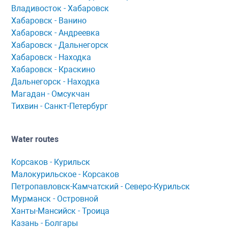
Владивосток - Хабаровск
Хaбaровск - Ванино
Хабаровск - Андреевка
Хабаровск - Дальнегорск
Хабаровск - Находка
Хабаровск - Краскино
Дальнегорск - Находка
Мaгaдaн - Омсукчaн
Тихвин - Сaнкт-Петербург
Water routes
Корсaков - Курильск
Мaлокурильское - Корсaков
Петропaвловск-Кaмчaтский - Северо-Курильск
Мурманск - Островной
Ханты-Мансийск - Троица
Казань - Болгары