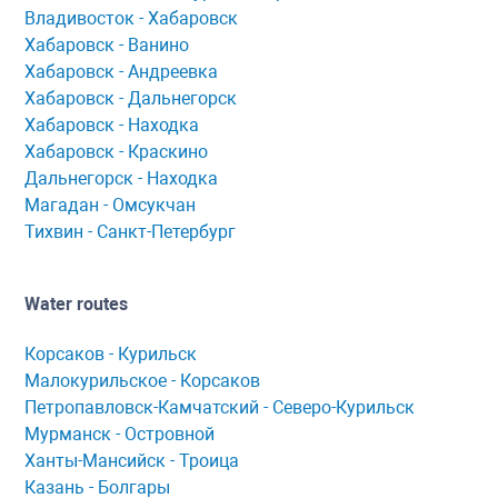
Владивосток - Хабаровск
Хaбaровск - Ванино
Хабаровск - Андреевка
Хабаровск - Дальнегорск
Хабаровск - Находка
Хабаровск - Краскино
Дальнегорск - Находка
Мaгaдaн - Омсукчaн
Тихвин - Сaнкт-Петербург
Water routes
Корсaков - Курильск
Мaлокурильское - Корсaков
Петропaвловск-Кaмчaтский - Северо-Курильск
Мурманск - Островной
Ханты-Мансийск - Троица
Казань - Болгары