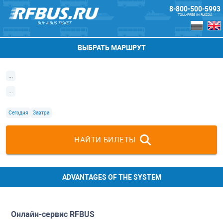
8-800-500-5993
TOLL-FREE IN RUSSIA
BUY A BUS TICKET
ВЫБРАТЬ МАРШРУТ
...
...
Сегодня
Завтра
НАЙТИ БИЛЕТЫ
ADVANTAGES OF THE SYSTEM
Онлайн-сервис
RFBUS