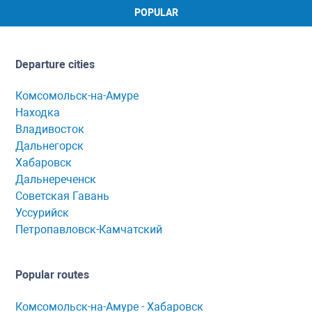
POPULAR
Departure cities
Комсомольск-на-Амуре
Находка
Владивосток
Дальнегорск
Хабаровск
Дальнереченск
Советская Гавань
Уссурийск
Петропавловск-Камчатский
Popular routes
Комсомольск-нa-Амуре - Хaбaровск