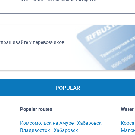
Спрашивайте у перевозчиков!
POPULAR
Popular routes
Water 
Комсомольск-нa-Амуре - Хaбaровск
Корсa
Владивосток - Хабаровск
Мaлок