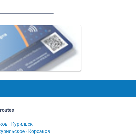
routes
ков - Курильск
урильское - Корсaков