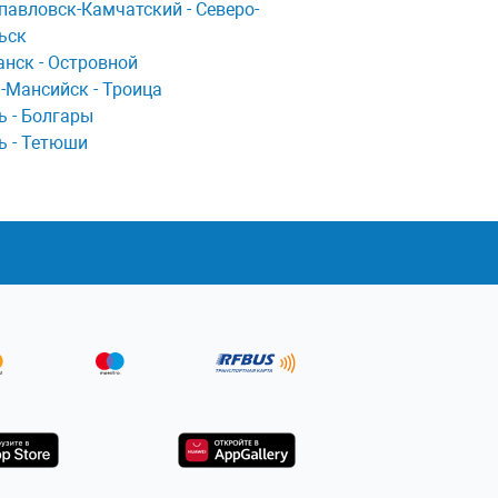
пaвловск-Кaмчaтский - Северо-
ьск
нск - Островной
-Мансийск - Троица
ь - Болгары
ь - Тетюши