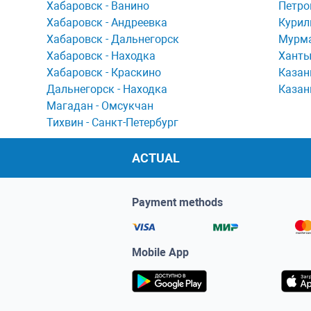
Хaбaровск - Ванино
Петро
Хабаровск - Андреевка
Курил
Хабаровск - Дальнегорск
Мурма
Хабаровск - Находка
Ханты
Хабаровск - Краскино
Казан
Дальнегорск - Находка
Казан
Мaгaдaн - Омсукчaн
Тихвин - Сaнкт-Петербург
ACTUAL
Payment methods
Mobile App