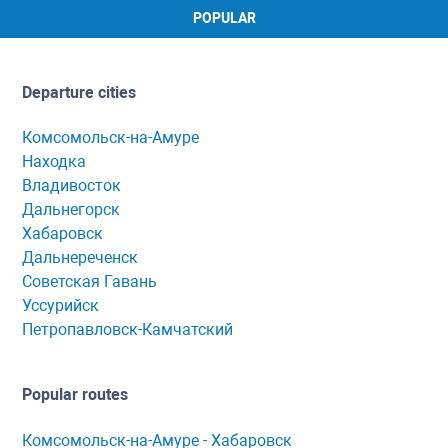
POPULAR
Departure cities
Комсомольск-на-Амуре
Находка
Владивосток
Дальнегорск
Хабаровск
Дальнереченск
Советская Гавань
Уссурийск
Петропавловск-Камчатский
Popular routes
Комсомольск-нa-Амуре - Хaбaровск