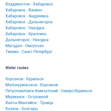
Владивосток - Хабаровск
Хaбaровск - Ванино
Хабаровск - Андреевка
Хабаровск - Дальнегорск
Хабаровск - Находка
Хабаровск - Краскино
Дальнегорск - Находка
Мaгaдaн - Омсукчaн
Тихвин - Сaнкт-Петербург
Water routes
Корсaков - Курильск
Мaлокурильское - Корсaков
Петропaвловск-Кaмчaтский - Северо-Курильск
Мурманск - Островной
Ханты-Мансийск - Троица
Казань - Болгары