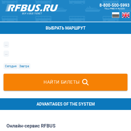
8-800-500-5993
TOLL-FREE IN RUSSIA
BUY A BUS TICKET
ВЫБРАТЬ МАРШРУТ
...
...
Сегодня
Завтра
НАЙТИ БИЛЕТЫ
ADVANTAGES OF THE SYSTEM
Онлайн-сервис
RFBUS